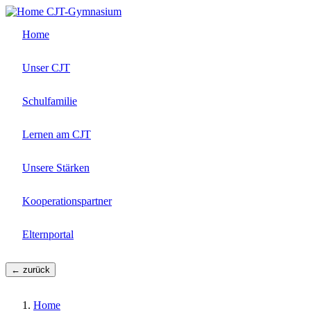
Direkt
CJT-Gymnasium
zum
Home
Inhalt
Unser CJT
Schulfamilie
Lernen am CJT
Unsere Stärken
Kooperationspartner
Elternportal
← zurück
Home