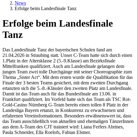
News
Erfolge beim Landesfinale Tanz
Erfolge beim Landesfinale
Tanz
Textkörper
Das Landesfinale Tanz der bayerischen Schulen fand am
21.04.2026 in Straubing statt. Unser C-Team hatte sich durch einen
1.Platz in der Altersklasse 2 (5.-9.Klasse) am Bezirksfinale
Mittelfranken qualifiziert. Auch am Landesfinale gelangen dem
jungen Team zwei tolle Durchgänge mit seiner Choreographie zum
Thema „Sister Act“. Mit dem ersten wurde die Qualifikation für das
Finale der 3 besten Teams gesichert, mit dem zweiten Durchgang
ertanzten sich die 5.-8.-Klässler den zweiten Platz am Landesfinale.
Damit ist das Team auch für das Bundesfinale am 13.06. in
Frankfurt qualifiziert. Im Vorfeld hatte sich das Team als TSC Rot-
Gold-Casino Nürnberg G-Team bereits einen tollen 8 Platz in der
Landesliga Bayern ertanzt, in Konkurrenz zu erwachsenen und
erfahrenen Vereinsformationen. Besonders erwähnenswert ist, dass
das Team ausschließlich von aktuellen und ehemaligen TänzerInnen
aus dem A-Team des CJT trainiert wird: Liana Ferfers Abrines,
Paula Schneider, Ella Roelofs, Fabian Elstner.