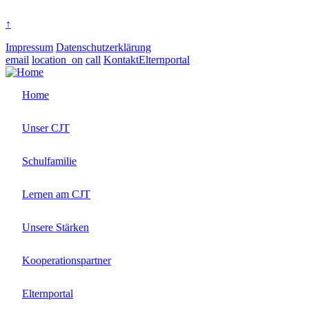
Seite
↑
Impressum
Datenschutzerklärung
email
location_on
call
Kontakt
Elternportal
Home
Unser CJT
Schulfamilie
Lernen am CJT
Unsere Stärken
Kooperationspartner
Elternportal