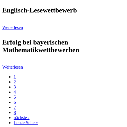
Englisch-Lesewettbewerb
Weiterlesen
Erfolg bei bayerischen
Mathematikwettbewerben
Weiterlesen
Aktuelle
1
Seite
Page
2
Seitennummerierung
Page
3
Page
4
Page
5
Page
6
Page
7
Page
8
Nächste
nächste ›
Seite
Letzte
Letzte Seite »