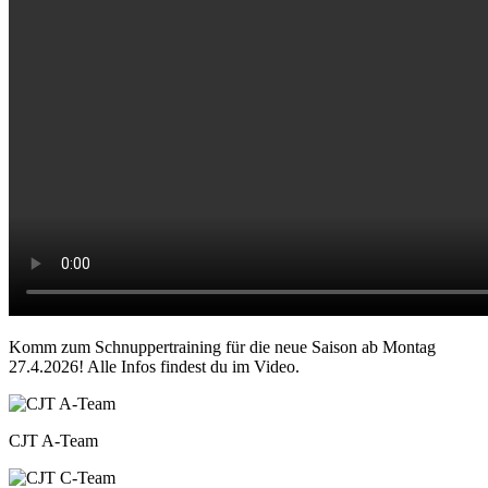
Video Untertitel
Komm zum Schnuppertraining für die neue Saison ab Montag
27.4.2026! Alle Infos findest du im Video.
Rasterbild
Bildunterschrift
CJT A-Team
Zusätzliche Bilder
Image