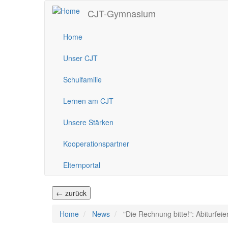
Direkt
CJT-Gymnasium
zum
Inhalt
Home
Unser CJT
Schulfamilie
Lernen am CJT
Unsere Stärken
Kooperationspartner
Elternportal
← zurück
Home
News
"Die Rechnung bitte!": Abiturfeie