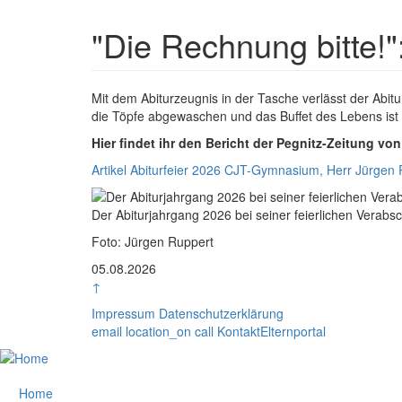
"Die Rechnung bitte!"
Textkörper
Mit dem Abiturzeugnis in der Tasche verlässt der Abi
die Töpfe abgewaschen und das Buffet des Lebens ist ab 
Hier findet ihr den Bericht der Pegnitz-Zeitung vo
Artikel Abiturfeier 2026 CJT-Gymnasium, Herr Jürgen 
Rasterbild
Bildunterschrift
Der Abiturjahrgang 2026 bei seiner feierlichen Verabs
Foto: Jürgen Ruppert
Zusätzliche Bilder
05.08.2026
↑
Impressum
Datenschutzerklärung
email
location_on
call
Kontakt
Elternportal
Home