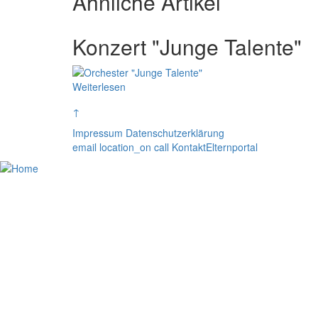
Ähnliche Artikel
Konzert "Junge Talente"
Weiterlesen
↑
Impressum
Datenschutzerklärung
email
location_on
call
Kontakt
Elternportal
Home
Unser CJT
Schulfamilie
Lernen am CJT
Unsere Stärken
Kooperationspartner
Elternportal