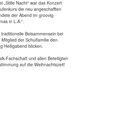
 „Stille Nacht“ war das Konzert
ufenkurs die neu angeschafften
endete der Abend im groovig-
as in L.A.“.
traditionelle Beisammensein bei
itglied der Schulfamilie den
g Heiligabend blicken.
k-Fachschaft und allen Beteiligten
stimmung auf die Weihnachtszeit!