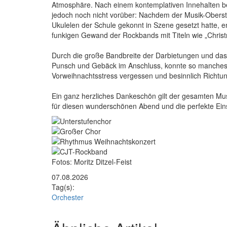
Atmosphäre. Nach einem kontemplativen Innehalten bei
jedoch noch nicht vorüber: Nachdem der Musik-Oberst
Ukulelen der Schule gekonnt in Szene gesetzt hatte, 
funkigen Gewand der Rockbands mit Titeln wie „Christm
Durch die große Bandbreite der Darbietungen und das 
Punsch und Gebäck im Anschluss, konnte so manches M
Vorweihnachtsstress vergessen und besinnlich Richtun
Ein ganz herzliches Dankeschön gilt der gesamten Musi
für diesen wunderschönen Abend und die perfekte Ein
Rasterbild
Zusätzliche Bilder
Image
Image
Image
Bildunterschrift
Fotos: Moritz Ditzel-Feist
07.08.2026
Tag(s):
Orchester