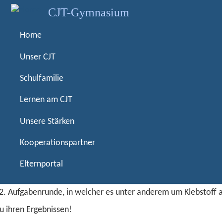
D
CJT-Gymnasium
i
r
Home
Experimente antworten!
e
k
Unser CJT
t
rten!
Schulfamilie
z
u
Lernen am CJT
m
I
Unsere Stärken
n
h
Kooperationspartner
a
Elternportal
l
t
und Technik Fachschaft über die rege Teilnahme am Wettbewer
 2. Aufgabenrunde, in welcher es unter anderem um Klebstoff 
u ihren Ergebnissen!