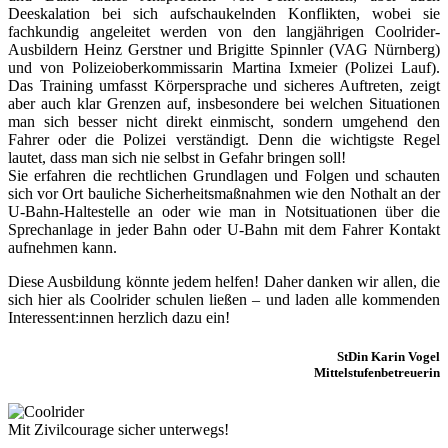
Deeskalation bei sich aufschaukelnden Konflikten, wobei sie
fachkundig angeleitet werden von den langjährigen Coolrider-
Ausbildern Heinz Gerstner und Brigitte Spinnler (VAG Nürnberg)
und von Polizeioberkommissarin Martina Ixmeier (Polizei Lauf).
Das Training umfasst Körpersprache und sicheres Auftreten, zeigt
aber auch klar Grenzen auf, insbesondere bei welchen Situationen
man sich besser nicht direkt einmischt, sondern umgehend den
Fahrer oder die Polizei verständigt. Denn die wichtigste Regel
lautet, dass man sich nie selbst in Gefahr bringen soll!
Sie erfahren die rechtlichen Grundlagen und Folgen und schauten
sich vor Ort bauliche Sicherheitsmaßnahmen wie den Nothalt an der
U-Bahn-Haltestelle an oder wie man in Notsituationen über die
Sprechanlage in jeder Bahn oder U-Bahn mit dem Fahrer Kontakt
aufnehmen kann.
Diese Ausbildung könnte jedem helfen! Daher danken wir allen, die
sich hier als Coolrider schulen ließen – und laden alle kommenden
Interessent:innen herzlich dazu ein!
StDin Karin Vogel
Mittelstufenbetreuerin
Mit Zivilcourage sicher unterwegs!