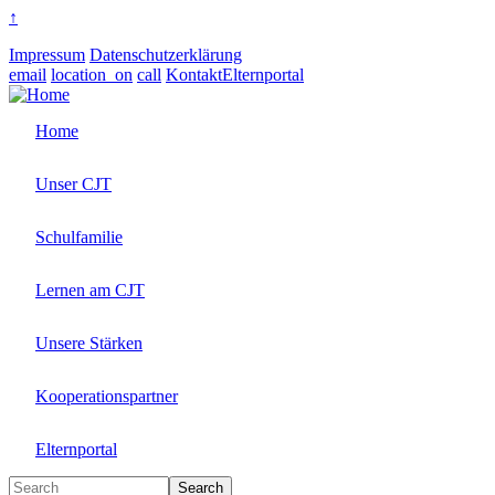
↑
Impressum
Datenschutzerklärung
email
location_on
call
Kontakt
Elternportal
Home
Unser CJT
Schulfamilie
Lernen am CJT
Unsere Stärken
Kooperationspartner
Elternportal
Search
Search