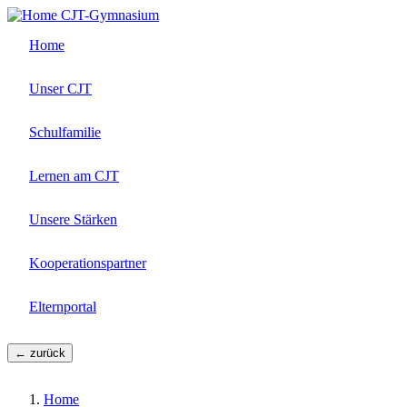
Direkt
CJT-Gymnasium
zum
Home
Inhalt
Unser CJT
Schulfamilie
Lernen am CJT
Unsere Stärken
Kooperationspartner
Elternportal
← zurück
Home