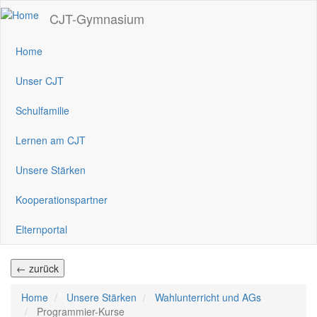
Direkt
CJT-Gymnasium
zum
Inhalt
Home
Unser CJT
Schulfamilie
Lernen am CJT
Unsere Stärken
Kooperationspartner
Elternportal
← zurück
Home
Unsere Stärken
Wahlunterricht und AGs
Programmier-Kurse