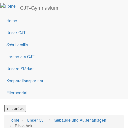
Direkt
CJT-Gymnasium
zum
Inhalt
Home
Unser CJT
Schulfamilie
Lernen am CJT
Unsere Stärken
Kooperationspartner
Elternportal
← zurück
Home
Unser CJT
Gebäude und Außenanlagen
Bibliothek