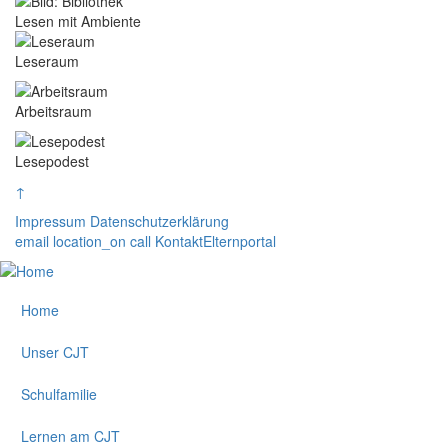
Lesen mit Ambiente
Image
Bildunterschrift
Leseraum
Image
Bildunterschrift
Arbeitsraum
Image
Bildunterschrift
Lesepodest
↑
Impressum
Datenschutzerklärung
email
location_on
call
Kontakt
Elternportal
Home
Unser CJT
Schulfamilie
Lernen am CJT