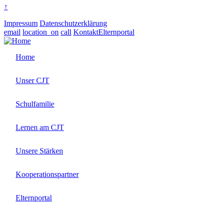
↑
Impressum
Datenschutzerklärung
email
location_on
call
Kontakt
Elternportal
Home
Unser CJT
Schulfamilie
Lernen am CJT
Unsere Stärken
Kooperationspartner
Elternportal