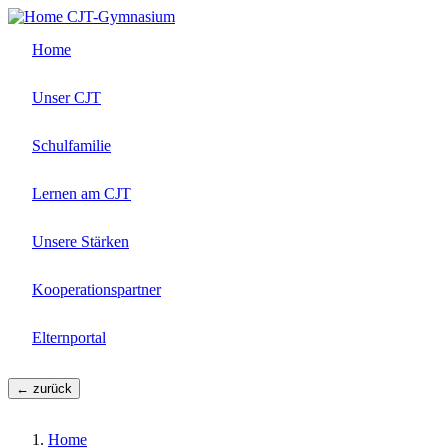
Direkt
CJT-Gymnasium
zum
Home
Inhalt
Unser CJT
Schulfamilie
Lernen am CJT
Unsere Stärken
Kooperationspartner
Elternportal
← zurück
Home