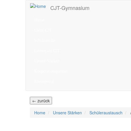
Direkt
CJT-Gymnasium
zum
Inhalt
Home
Unser CJT
Schulfamilie
Lernen am CJT
Unsere Stärken
Kooperationspartner
Elternportal
← zurück
Home
Unsere Stärken
Schüleraustausch
A