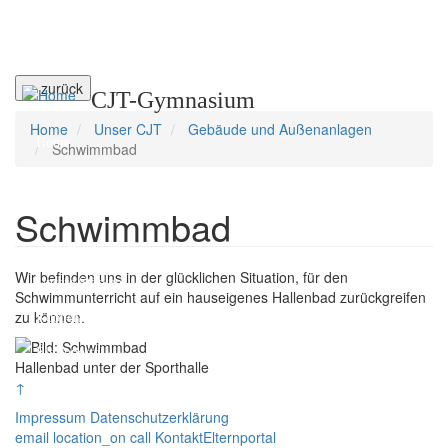
Direkt
← zurück
CJT-Gymnasium
zum
Inhalt
Home
Unser CJT
Gebäude und Außenanlagen
Home
Schwimmbad
Unser CJT
Schwimmbad
Schulfamilie
Lernen am CJT
Wir befinden uns in der glücklichen Situation, für den
Unsere Stärken
Schwimmunterricht auf ein hauseigenes Hallenbad zurückgreifen
zu können.
Kooperationspartner
Elternportal
Hallenbad unter der Sporthalle
↑
Impressum
Datenschutzerklärung
email
location_on
call
Kontakt
Elternportal