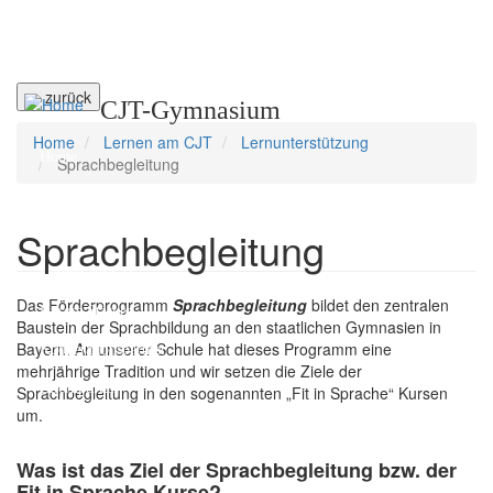
Direkt
← zurück
CJT-Gymnasium
zum
Inhalt
Home
Lernen am CJT
Lernunterstützung
Home
Sprachbegleitung
Unser CJT
Sprachbegleitung
Schulfamilie
Lernen am CJT
Das Förderprogramm
Sprachbegleitung
bildet den zentralen
Unsere Stärken
Baustein der Sprachbildung an den staatlichen Gymnasien in
Bayern. An unserer Schule hat dieses Programm eine
Kooperationspartner
mehrjährige Tradition und wir setzen die Ziele der
Elternportal
Sprachbegleitung in den sogenannten „Fit in Sprache“ Kursen
um.
Was ist das Ziel der Sprachbegleitung bzw. der
Fit in Sprache Kurse?