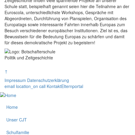
Zeitgeschichte finden viele spannende Projekte an unserer
Schule statt, beispielhaft genannt seien hier die Teilnahme an der
Euroscola, unterschiedlichste Workshops, Gespräche mit
Abgeordneten, Durchführung von Planspielen, Organisation des
Europatags sowie interessante Fahrten innerhalb Europas zum
Besuch verschiedener europäischer Institutionen. Ziel ist es, das
Bewusstsein für die Bedeutung Europas zu schärfen und damit
für dieses demokratische Projekt zu begeistern!
Politik und Zeitgeschichte
↑
Impressum
Datenschutzerklärung
email
location_on
call
Kontakt
Elternportal
Home
Unser CJT
Schulfamilie