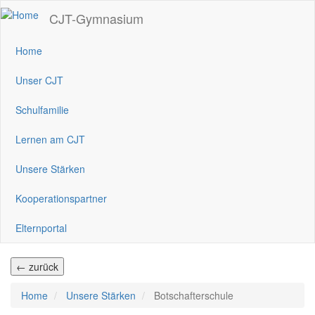
Direkt
CJT-Gymnasium
zum
Inhalt
Home
Unser CJT
Schulfamilie
Lernen am CJT
Unsere Stärken
Kooperationspartner
Elternportal
← zurück
Home
Unsere Stärken
Botschafterschule