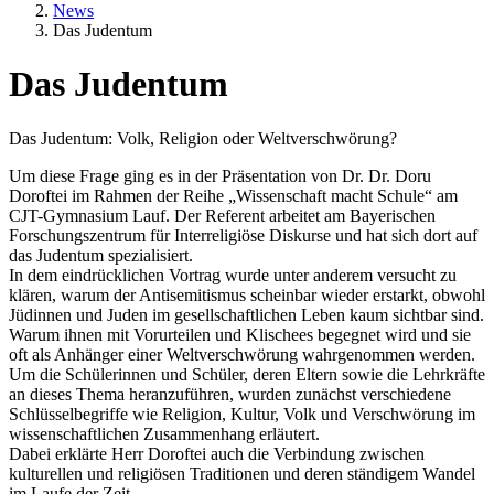
News
Das Judentum
Das Judentum
Textkörper
Das Judentum: Volk, Religion oder Weltverschwörung?
Um diese Frage ging es in der Präsentation von Dr. Dr. Doru
Doroftei im Rahmen der Reihe „Wissenschaft macht Schule“ am
CJT-Gymnasium Lauf. Der Referent arbeitet am Bayerischen
Forschungszentrum für Interreligiöse Diskurse und hat sich dort auf
das Judentum spezialisiert.
In dem eindrücklichen Vortrag wurde unter anderem versucht zu
klären, warum der Antisemitismus scheinbar wieder erstarkt, obwohl
Jüdinnen und Juden im gesellschaftlichen Leben kaum sichtbar sind.
Warum ihnen mit Vorurteilen und Klischees begegnet wird und sie
oft als Anhänger einer Weltverschwörung wahrgenommen werden.
Um die Schülerinnen und Schüler, deren Eltern sowie die Lehrkräfte
an dieses Thema heranzuführen, wurden zunächst verschiedene
Schlüsselbegriffe wie Religion, Kultur, Volk und Verschwörung im
wissenschaftlichen Zusammenhang erläutert.
Dabei erklärte Herr Doroftei auch die Verbindung zwischen
kulturellen und religiösen Traditionen und deren ständigem Wandel
im Laufe der Zeit.