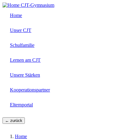
Direkt
CJT-Gymnasium
zum
Home
Inhalt
Unser CJT
Schulfamilie
Lernen am CJT
Unsere Stärken
Kooperationspartner
Elternportal
← zurück
Home