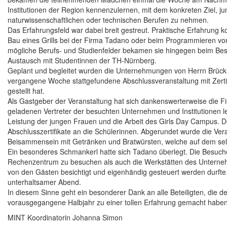
Institutionen der Region kennenzulernen, mit dem konkreten Ziel, j
naturwissenschaftlichen oder technischen Berufen zu nehmen.
Das Erfahrungsfeld war dabei breit gestreut. Praktische Erfahrung 
Bau eines Grills bei der Firma Tadano oder beim Programmieren von
mögliche Berufs- und Studienfelder bekamen sie hingegen beim Bes
Austausch mit Studentinnen der TH-Nürnberg.
Geplant und begleitet wurden die Unternehmungen von Herrn Brückn
vergangene Woche stattgefundene Abschlussveranstaltung mit Zertif
gestellt hat.
Als Gastgeber der Veranstaltung hat sich dankenswerterweise die
geladenen Vertreter der besuchten Unternehmen und Institutionen l
Leistung der jungen Frauen und die Arbeit des Girls Day Campus. 
Abschlusszertifikate an die Schülerinnen. Abgerundet wurde die Ver
Beisammensein mit Getränken und Bratwürsten, welche auf dem sel
Ein besonderes Schmankerl hatte sich Tadano überlegt. Die Besuche
Rechenzentrum zu besuchen als auch die Werkstätten des Unterneh
von den Gästen besichtigt und eigenhändig gesteuert werden durfte
unterhaltsamer Abend.
In diesem Sinne geht ein besonderer Dank an alle Beteiligten, die
vorausgegangene Halbjahr zu einer tollen Erfahrung gemacht haben
MINT Koordinatorin Johanna Simon