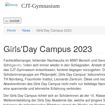
Direkt
CJT-Gymnasium
zum
Inhalt
Home
← zurück
Unser CJT
Home
News
Girls'Day Campus 2023
Schulfamilie
Lernen am CJT
Girls'Day Campus 2023
Unsere Stärken
Kooperationspartner
Textkörper
Fachkräftemangel, fehlender Nachwuchs im MINT-Bereich und Gend
Schlagworte finden sich immer wieder in den Schlagzeilen. Anstatt
Elternportal
das CJT-Gymnasium entschlossen, konkret dagegen vorzugehen. De
Schülerinnengruppe am Pilotprojekt „Girls Day Campus“ teilzunehm
TH Nürnberg, Fraunhofer Institut, Leonardo Zentrum. Diese und noch 
Absolventinnen des Girls Day Campus nicht mehr nur beliebige Na
eine spannende und lehrreiche Erfahrung verbinden.
Der Girls Day Campus richtet sich an Schülerinnen ab der 10. Klass
Weiterentwicklung der Girls Day Akademie dar, welche auf jüngere Sc
bekamen die teilnehmenden Mädchen einmal die Woche am Nachmit