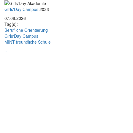
Rasterbild
Bildunterschrift
Girls'Day Campus
2023
07.08.2026
Tag(s):
Berufliche Orientierung
Girls'Day Campus
MINT freundliche Schule
↑