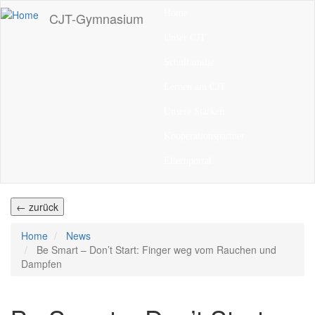
Direkt
Home
CJT-Gymnasium
zum
Inhalt
Unser CJT
Schulfamilie
Lernen am CJT
Unsere Stärken
Kooperationspartner
Elternportal
← zurück
Home
News
Be Smart – Don’t Start: Finger weg vom Rauchen und
Dampfen