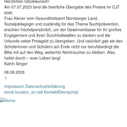
Herzlichen Glückwunsch!
Am 07.07.2023 fand die feierliche Übergabe des Preises im CJT
statt:
Frau Kiener vom Gesundheitsamt Nürnberger Land,
Sozialpädagogin und zuständig für das Thema Suchtprävention,
erschien höchstpersönlich, um der Gewinnerklasse für ihr großes
Engagement und ihren Durchhaltewillen zu danken und die
Urkunde nebst Preisgeld zu übergeben. Und natürlich gab sie den
Schülerinnen und Schülern am Ende nicht nur berufsbedingt die
Bitte mit auf den Weg, weiterhin Nichtraucher zu bleiben. Also,
haltet durch – euer Leben lang!
Katrin Singer
Rasterbild
08.08.2026
↑
Impressum
Datenschutzerklärung
email
location_on
call
Kontakt
Elternportal
Home
Unser CJT
Schulfamilie