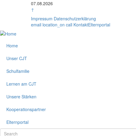
Rasterbild
07.08.2026
↑
Impressum
Datenschutzerklärung
email
location_on
call
Kontakt
Elternportal
Home
Unser CJT
Schulfamilie
Lernen am CJT
Unsere Stärken
Kooperationspartner
Elternportal
Search