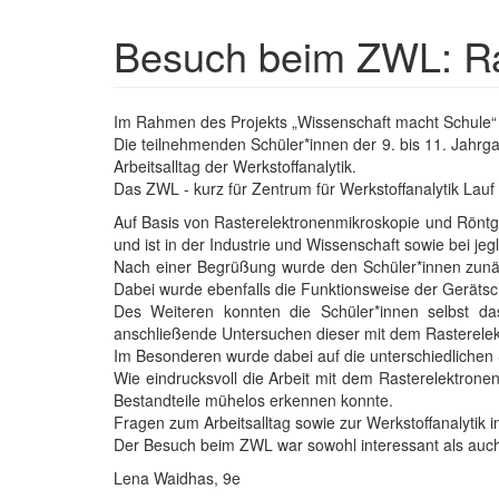
Besuch beim ZWL: Ra
Textkörper
Im Rahmen des Projekts „Wissenschaft macht Schule“ 
Die teilnehmenden Schüler*innen der 9. bis 11. Jahrga
Arbeitsalltag der Werkstoffanalytik.
Das ZWL - kurz für Zentrum für Werkstoffanalytik Lauf
Auf Basis von Rasterelektronenmikroskopie und Röntgen
und ist in der Industrie und Wissenschaft sowie bei je
Nach einer Begrüßung wurde den Schüler*innen zunäc
Dabei wurde ebenfalls die Funktionsweise der Gerätsch
Des Weiteren konnten die Schüler*innen selbst d
anschließende Untersuchen dieser mit dem Rasterelek
Im Besonderen wurde dabei auf die unterschiedlichen 
Wie eindrucksvoll die Arbeit mit dem Rasterelektronen
Bestandteile mühelos erkennen konnte.
Fragen zum Arbeitsalltag sowie zur Werkstoffanalyti
Der Besuch beim ZWL war sowohl interessant als auch i
Lena Waidhas, 9e