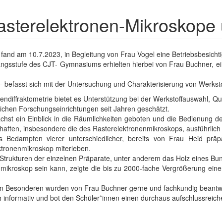
sterelektronen-Mikroskope
fand am 10.7.2023, in Begleitung von Frau Vogel eine Betriebsbesich
ngsstufe des CJT- Gymnasiums erhielten hierbei von Frau Buchner, ein
 - befasst sich mit der Untersuchung und Charakterisierung von Werksto
diffraktometrie bietet es Unterstützung bei der Werkstoffauswahl, Qua
glichen Forschungseinrichtungen seit Jahren geschätzt.
hst ein Einblick in die Räumlichkeiten geboten und die Bedienung d
aften, insbesondere die des Rasterelektronenmikroskops, ausführlich e
as Bedampfen vierer unterschiedlicher, bereits von Frau Heid pr
tronenmikroskop miterleben.
Strukturen der einzelnen Präparate, unter anderem das Holz eines Bunt
mikroskop sein kann, zeigte die bis zu 2000-fache Vergrößerung einer
k im Besonderen wurden von Frau Buchner gerne und fachkundig beantw
nformativ und bot den Schüler*innen einen durchaus aufschlussreichen 