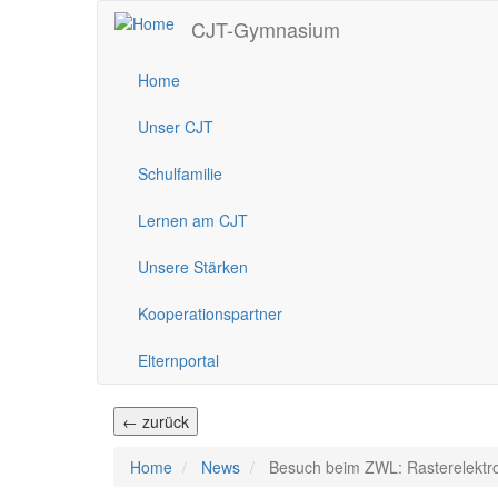
Direkt
CJT-Gymnasium
zum
Inhalt
Home
Unser CJT
Schulfamilie
Lernen am CJT
Unsere Stärken
Kooperationspartner
Elternportal
← zurück
Home
News
Besuch beim ZWL: Rasterelektr