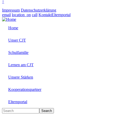
↑
Impressum
Datenschutzerklärung
email
location_on
call
Kontakt
Elternportal
Home
Unser CJT
Schulfamilie
Lernen am CJT
Unsere Stärken
Kooperationspartner
Elternportal
Search
Search