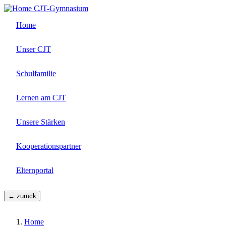
Direkt
CJT-Gymnasium
zum
Home
Inhalt
Unser CJT
Schulfamilie
Lernen am CJT
Unsere Stärken
Kooperationspartner
Elternportal
← zurück
Home