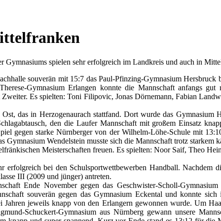
ittelfranken
Gymnasiums spielen sehr erfolgreich im Landkreis und auch in Mitte
bachhalle souverän mit 15:7 das Paul-Pfinzing-Gymnasium Hersbruck b
herese-Gymnasium Erlangen konnte die Mannschaft anfangs gut mith
Zweiter. Es spielten: Toni Filipovic, Jonas Dörnemann, Fabian Landweh
n Ost, das in Herzogenaurach stattfand. Dort wurde das Gymnasium He
hlagabtausch, den die Laufer Mannschaft mit großem Einsatz knapp 
as Spiel gegen starke Nürnberger von der Wilhelm-Löhe-Schule mit 1
das Gymnasium Wendelstein musste sich die Mannschaft trotz starkem 
ttelfränkischen Meisterschaften freuen. Es spielten: Noor Saif, Theo H
erfolgreich bei den Schulsportwettbewerben Handball. Nachdem die d
sse III (2009 und jünger) antreten.
annschaft Ende November gegen das Geschwister-Scholl-Gymnasium 
nschaft souverän gegen das Gymnasium Eckental und konnte sich 
ei Jahren jeweils knapp von den Erlangern gewonnen wurde. Um Haa
 Sigmund-Schuckert-Gymnasium aus Nürnberg gewann unsere Mannsch
knapp und super spannend. Kurz vor Ende stand es 13:12 für die M