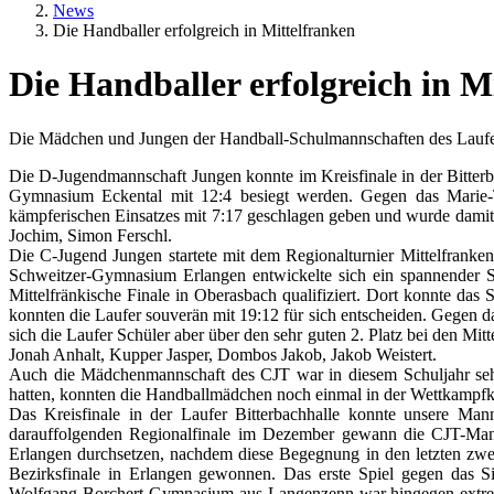
News
Die Handballer erfolgreich in Mittelfranken
Die Handballer erfolgreich in M
Textkörper
Die Mädchen und Jungen der Handball-Schulmannschaften des Laufer 
Die D-Jugendmannschaft Jungen konnte im Kreisfinale in der Bitter
Gymnasium Eckental mit 12:4 besiegt werden. Gegen das Marie-T
kämpferischen Einsatzes mit 7:17 geschlagen geben und wurde damit 
Jochim, Simon Ferschl.
Die C-Jugend Jungen startete mit dem Regionalturnier Mittelfranke
Schweitzer-Gymnasium Erlangen entwickelte sich ein spannender Sc
Mittelfränkische Finale in Oberasbach qualifiziert. Dort konnte d
konnten die Laufer souverän mit 19:12 für sich entscheiden. Gegen 
sich die Laufer Schüler aber über den sehr guten 2. Platz bei den Mi
Jonah Anhalt, Kupper Jasper, Dombos Jakob, Jakob Weistert.
Auch die Mädchenmannschaft des CJT war in diesem Schuljahr sehr 
hatten, konnten die Handballmädchen noch einmal in der Wettkampfkla
Das Kreisfinale in der Laufer Bitterbachhalle konnte unsere M
darauffolgenden Regionalfinale im Dezember gewann die CJT-Man
Erlangen durchsetzen, nachdem diese Begegnung in den letzten zw
Bezirksfinale in Erlangen gewonnen. Das erste Spiel gegen das
Wolfgang-Borchert-Gymnasium aus Langenzenn war hingegen extrem 