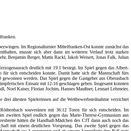
lfranken.
ezwingen. Im Regionalturnier Mittelfranken-Ost konnte zunächst das
alten, musste sich aber dann im weiteren Verlauf trotz starken
r, Benjamin Berger, Mattis Rackl, Jakob Weisert, Jonas Falk, Julian
rzogenaurach deutlich mit 19:1 besiegt. Im Spiel gegen das Albert-
für sich entscheiden konnte. Damit hatte sich die Mannschaft fürs
3:10 gewonnen werden. Das Spiel gegen die Gastgeber aus Oberasbach
kämpferischen Einsatz mit 12-16 geschlagen geben. Insgesamt konnten
eindl, Noel Kaiser, Florian Jochim, Hannes Maußner, Lennart Lehmeier,
rei ältesten Spielerinnen auf die Wettbewerbsteilnahme verzichtet
Röthenbach souveränen mit 36:12 Toren für sich entscheiden. Im
im zweiten Spiel endlich gegen das Marie-Therese-Gymnasium aus
resbreite hätten die Handball-Mädchen des CJT dann auch noch das
aft mit einem deutlichen Vorsprung. Das zweite Spiel gegen das
annschaft aus Langenzenn und als unsere Angreiferin den Ball zum