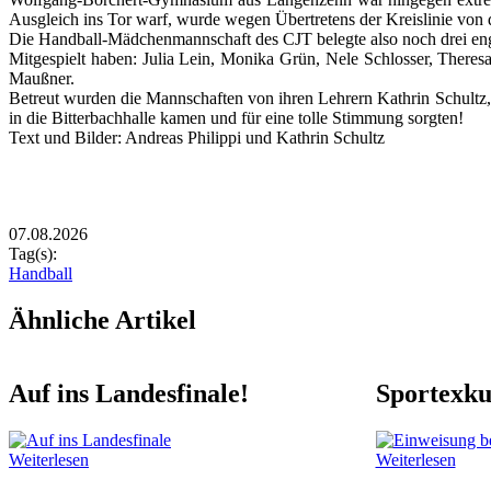
Ausgleich ins Tor warf, wurde wegen Übertretens der Kreislinie von 
Die Handball-Mädchenmannschaft des CJT belegte also noch drei enga
Mitgespielt haben: Julia Lein, Monika Grün, Nele Schlosser, Theres
Maußner.
Betreut wurden die Mannschaften von ihren Lehrern Kathrin Schultz,
in die Bitterbachhalle kamen und für eine tolle Stimmung sorgten!
Text und Bilder: Andreas Philippi und Kathrin Schultz
Rasterbild
Zusätzliche Bilder
Image
Image
07.08.2026
Tag(s):
Handball
Ähnliche Artikel
Auf ins Landesfinale!
Sportexku
Weiterlesen
Weiterlesen