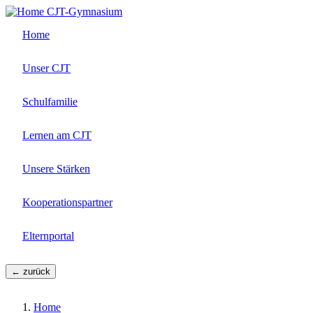
Direkt
CJT-Gymnasium
zum
Home
Inhalt
Unser CJT
Schulfamilie
Lernen am CJT
Unsere Stärken
Kooperationspartner
Elternportal
← zurück
Home