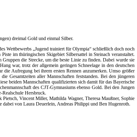
ngen) dreimal Gold und einmal Silber.
es Wettbewerbs „Jugend trainiert für Olympia“ schließlich doch noch
ste im thüringischen Skigebiet Silbersattel in Steinach veranstaltet.
Gruppen die Strecke, um die beste Linie zu finden. Dabei wurde sie
Hang war, trotz der allgemein geringen Schneelage in den deutschen
 war die Aufregung bei ihrem ersten Rennen anzumerken. Umso größer
 die Gesamtzeiten aller Mannschaften feststanden. Bei den jüngeren
e beiden Mannschaften qualifizierten sich damit für das Bayerische
Mädchenmannschaft des CJT-Gymnasiums ebenso Gold. Bei den Jungen
r-Realschule Hersbruck.
k Pietsch, Vincent Miller, Mathilda Wagner, Theresa Maußner, Sophie
ie dabei von Laura Deuerlein, Andreas Philippi und Ben Hugenroth.