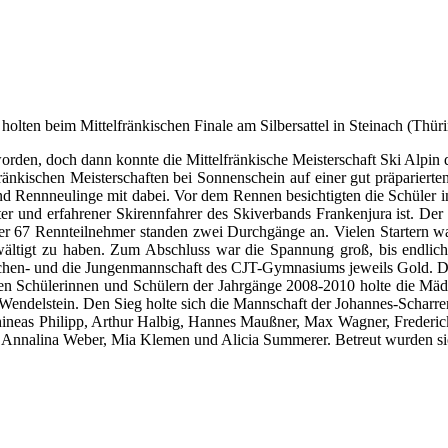
ten beim Mittelfränkischen Finale am Silbersattel in Steinach (Thüri
rden, doch dann konnte die Mittelfränkische Meisterschaft Ski Alpin d
ischen Meisterschaften bei Sonnenschein auf einer gut präparierten Pi
 Rennneulinge mit dabei. Vor dem Rennen besichtigten die Schüler in 
r und erfahrener Skirennfahrer des Skiverbands Frankenjura ist. Der 
en der 67 Rennteilnehmer standen zwei Durchgänge an. Vielen Startern
wältigt zu haben. Zum Abschluss war die Spannung groß, bis endlich
hen- und die Jungenmannschaft des CJT-Gymnasiums jeweils Gold. Dies
ren Schülerinnen und Schülern der Jahrgänge 2008-2010 holte die 
ndelstein. Den Sieg holte sich die Mannschaft der Johannes-Scharre
Phineas Philipp, Arthur Halbig, Hannes Maußner, Max Wagner, Frederic
d, Annalina Weber, Mia Klemen und Alicia Summerer. Betreut wurden s