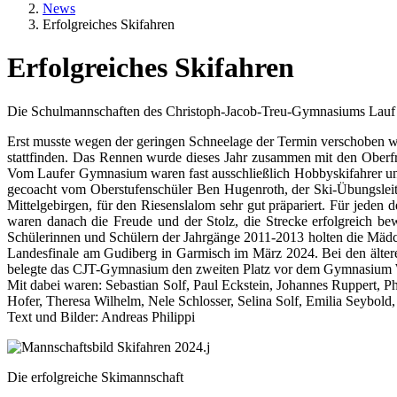
News
Erfolgreiches Skifahren
Erfolgreiches Skifahren
Textkörper
Die Schulmannschaften des Christoph-Jacob-Treu-Gymnasiums Lauf hol
Erst musste wegen der geringen Schneelage der Termin verschoben wo
stattfinden. Das Rennen wurde dieses Jahr zusammen mit den Oberfränk
Vom Laufer Gymnasium waren fast ausschließlich Hobbyskifahrer und
gecoacht vom Oberstufenschüler Ben Hugenroth, der Ski-Übungsleite
Mittelgebirgen, für den Riesenslalom sehr gut präpariert. Für jed
waren danach die Freude und der Stolz, die Strecke erfolgreich be
Schülerinnen und Schülern der Jahrgänge 2011-2013 holten die Mädc
Landesfinale am Gudiberg in Garmisch im März 2024. Bei den älte
belegte das CJT-Gymnasium den zweiten Platz vor dem Gymnasium We
Mit dabei waren: Sebastian Solf, Paul Eckstein, Johannes Ruppert, 
Hofer, Theresa Wilhelm, Nele Schlosser, Selina Solf, Emilia Seybol
Text und Bilder: Andreas Philippi
Rasterbild
Bildunterschrift
Die erfolgreiche Skimannschaft