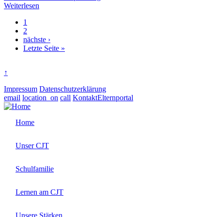
Weiterlesen
Aktuelle
1
Seite
Page
2
Seitennummerierung
Nächste
nächste ›
Seite
Letzte
Letzte Seite »
Seite
↑
Impressum
Datenschutzerklärung
email
location_on
call
Kontakt
Elternportal
Home
Unser CJT
Schulfamilie
Lernen am CJT
Unsere Stärken