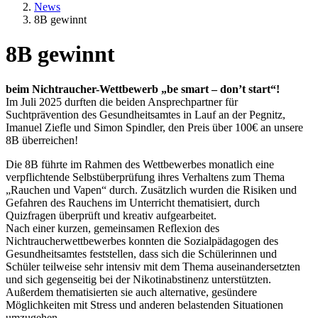
News
8B gewinnt
8B gewinnt
Textkörper
beim Nichtraucher-Wettbewerb „be smart – don’t start“!
Im Juli 2025 durften die beiden Ansprechpartner für
Suchtprävention des Gesundheitsamtes in Lauf an der Pegnitz,
Imanuel Ziefle und Simon Spindler, den Preis über 100€ an unsere
8B überreichen!
Die 8B führte im Rahmen des Wettbewerbes monatlich eine
verpflichtende Selbstüberprüfung ihres Verhaltens zum Thema
„Rauchen und Vapen“ durch. Zusätzlich wurden die Risiken und
Gefahren des Rauchens im Unterricht thematisiert, durch
Quizfragen überprüft und kreativ aufgearbeitet.
Nach einer kurzen, gemeinsamen Reflexion des
Nichtraucherwettbewerbes konnten die Sozialpädagogen des
Gesundheitsamtes feststellen, dass sich die Schülerinnen und
Schüler teilweise sehr intensiv mit dem Thema auseinandersetzten
und sich gegenseitig bei der Nikotinabstinenz unterstützten.
Außerdem thematisierten sie auch alternative, gesündere
Möglichkeiten mit Stress und anderen belastenden Situationen
umzugehen.