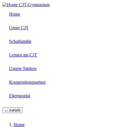
Direkt
CJT-Gymnasium
zum
Home
Inhalt
Unser CJT
Schulfamilie
Lernen am CJT
Unsere Stärken
Kooperationspartner
Elternportal
← zurück
Home