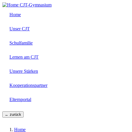
Direkt
CJT-Gymnasium
zum
Home
Inhalt
Unser CJT
Schulfamilie
Lernen am CJT
Unsere Stärken
Kooperationspartner
Elternportal
← zurück
Home