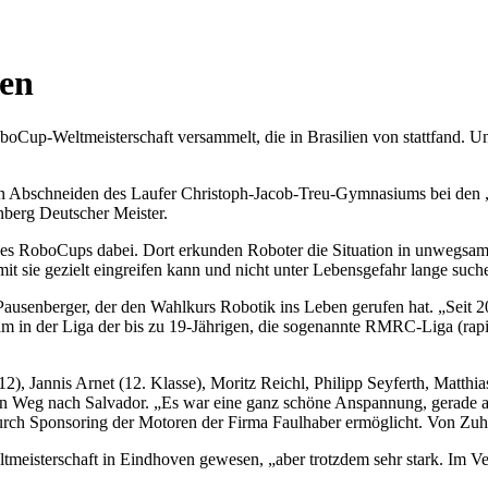
ten
oCup-Weltmeisterschaft versammelt, die in Brasilien von stattfand. U
uten Abschneiden des Laufer Christoph-Jacob-Treu-Gymnasiums bei d
nberg Deutscher Meister.
des RoboCups dabei. Dort erkunden Roboter die Situation in unwegsa
amit sie gezielt eingreifen kann und nicht unter Lebensgefahr lange suc
usenberger, der den Wahlkurs Robotik ins Leben gerufen hat. „Seit 2018 
in der Liga der bis zu 19-Jährigen, die sogenannte RMRC-Liga (rapidl
), Jannis Arnet (12. Klasse), Moritz Reichl, Philipp Seyferth, Matthia
en Weg nach Salvador. „Es war eine ganz schöne Anspannung, gerade am
urch Sponsoring der Motoren der Firma Faulhaber ermöglicht. Von Zuh
meisterschaft in Eindhoven gewesen, „aber trotzdem sehr stark. Im Verg