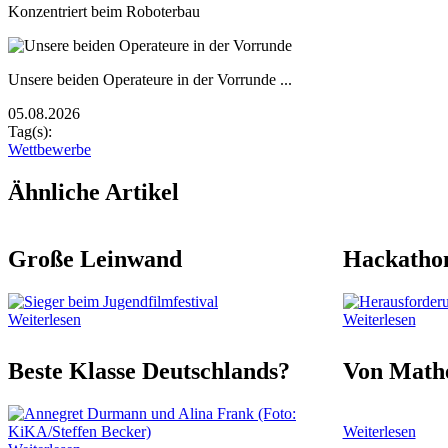
Bildunterschrift
Konzentriert beim Roboterbau
Zusätzliche Bilder
Image
Bildunterschrift
Unsere beiden Operateure in der Vorrunde ...
05.08.2026
Tag(s):
Wettbewerbe
Ähnliche Artikel
Große Leinwand
Hackatho
Weiterlesen
Weiterlesen
Beste Klasse Deutschlands?
Von Mathe
Weiterlesen