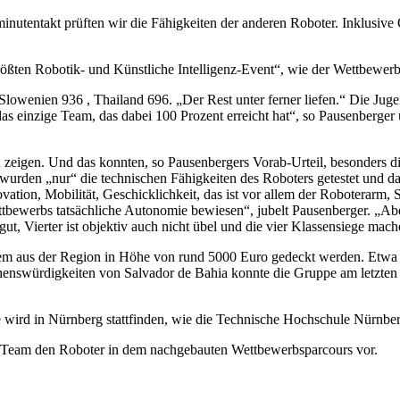
inutentakt prüften wir die Fähigkeiten der anderen Roboter. Inklusiv
rößten Robotik- und Künstliche Intelligenz-Event“, wie der Wettbewer
owenien 936 , Thailand 696. „Der Rest unter ferner liefen.“ Die Jugend
 das einzige Team, das dabei 100 Prozent erreicht hat“, so Pausenberg
zu zeigen. Und das konnten, so Pausenbergers Vorab-Urteil, besonders d
 wurden „nur“ die technischen Fähigkeiten des Roboters getestet und d
Innovation, Mobilität, Geschicklichkeit, das ist vor allem der Robotera
ttbewerbs tatsächliche Autonomie bewiesen“, jubelt Pausenberger. „Abe
ut, Vierter ist objektiv auch nicht übel und die vier Klassensiege mach
em aus der Region in Höhe von rund 5000 Euro gedeckt werden. Etwa 12
ehenswürdigkeiten von Salvador de Bahia konnte die Gruppe am letzten
wird in Nürnberg stattfinden, wie die Technische Hochschule Nürnber
das Team den Roboter in dem nachgebauten Wettbewerbsparcours vor.