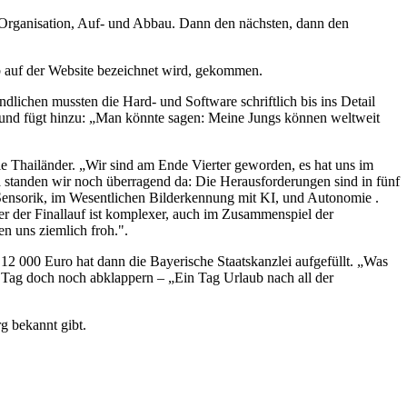
e Organisation, Auf- und Abbau. Dann den nächsten, dann den
b auf der Website bezeichnet wird, gekommen.
lichen mussten die Hard- und Software schriftlich bis ins Detail
er und fügt hinzu: „Man könnte sagen: Meine Jungs können weltweit
ie Thailänder. „Wir sind am Ende Vierter geworden, es hat uns im
a standen wir noch überragend da: Die Herausforderungen sind in fünf
rm, Sensorik, im Wesentlichen Bilderkennung mit KI, und Autonomie .
r der Finallauf ist komplexer, auch im Zusammenspiel der
en uns ziemlich froh.".
 000 Euro hat dann die Bayerische Staatskanzlei aufgefüllt. „Was
 Tag doch noch abklappern – „Ein Tag Urlaub nach all der
g bekannt gibt.