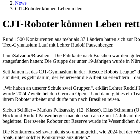
News
CJT-Roboter können Leben retten
CJT-Roboter können Leben ret
Textkörper
Rund 1500 Konkurrenten aus mehr als 37 Ländern hatten sich zur Rob
Treu-Gymnasium Lauf mit Lehrer Rudolf Pausenberger.
Lauf/Salvador/Brasilien – Die Fahrkarte nach Brasilien war dem g
stattgefunden hatten: Die Gruppe der unter 19-Jährigen wurde in Nür
Seit Jahren ist das CJT-Gymnasium in der „Rescue Robots League“ 
simuliert, es geht darum, der Feuerwehr die Arbeit zu erleichtern – d
„Wir haben an unserer Schule zwei Gruppen“, erklärt Lehrer Rudolf Pa
wurde 2024 Zweite bei den German Open.“ Und dann gibt es ein Team 
ihrem Roboter arbeitet und durfte nun nach Brasilien reisen.
Sieben Schüler – Markus Peltsarszky (12. Klasse), Elias Schramm (Q12
Hock und Rudolf Pausenberger machten sich also zum 12. Juli auf d
begleitete. Der zweite Roboter zur Reserve wurde im Wesentlichen d
Die Konkurrenz sei zwar nichts so umfangreich, wie 2024 bei der Welt
Spaß, unter solcher Konkurrenz anzutreten.“