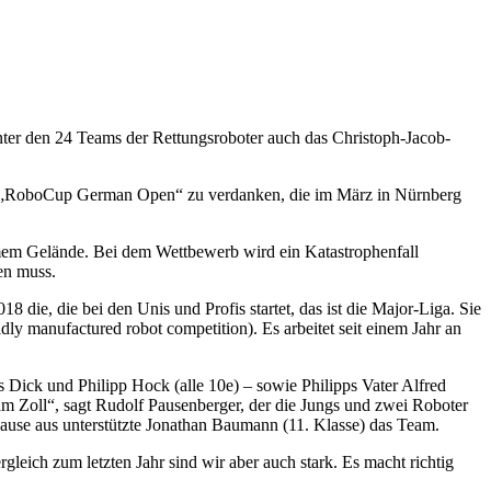
nter den 24 Teams der Rettungsroboter auch das Christoph-Jacob-
en „RoboCup German Open“ zu verdanken, die im März in Nürnberg
mem Gelände. Bei dem Wettbewerb wird ein Katastrophenfall
hen muss.
die, die bei den Unis und Profis startet, das ist die Major-Liga. Sie
y manufactured robot competition). Es arbeitet seit einem Jahr an
s Dick und Philipp Hock (alle 10e) – sowie Philipps Vater Alfred
 Zoll“, sagt Rudolf Pausenberger, der die Jungs und zwei Roboter
ause aus unterstützte Jonathan Baumann (11. Klasse) das Team.
leich zum letzten Jahr sind wir aber auch stark. Es macht richtig