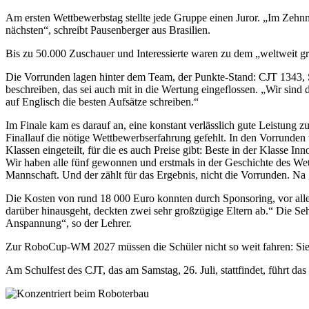
Am ersten Wettbewerbstag stellte jede Gruppe einen Juror. „Im Zehnm
nächsten“, schreibt Pausenberger aus Brasilien.
Bis zu 50.000 Zuschauer und Interessierte waren zu dem „weltweit g
Die Vorrunden lagen hinter dem Team, der Punkte-Stand: CJT 1343, Sl
beschreiben, das sei auch mit in die Wertung eingeflossen. „Wir sind
auf Englisch die besten Aufsätze schreiben.“
Im Finale kam es darauf an, eine konstant verlässlich gute Leistung 
Finallauf die nötige Wettbewerbserfahrung gefehlt. In den Vorrunden
Klassen eingeteilt, für die es auch Preise gibt: Beste in der Klasse 
Wir haben alle fünf gewonnen und erstmals in der Geschichte des We
Mannschaft. Und der zählt für das Ergebnis, nicht die Vorrunden. Na g
Die Kosten von rund 18 000 Euro konnten durch Sponsoring, vor all
darüber hinausgeht, deckten zwei sehr großzügige Eltern ab.“ Die S
Anspannung“, so der Lehrer.
Zur RoboCup-WM 2027 müssen die Schüler nicht so weit fahren: Sie 
Am Schulfest des CJT, das am Samstag, 26. Juli, stattfindet, führt 
Rasterbild