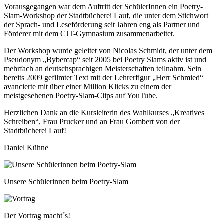
Vorausgegangen war dem Auftritt der SchülerInnen ein Poetry-
Slam-Workshop der Stadtbücherei Lauf, die unter dem Stichwort
der Sprach- und Leseförderung seit Jahren eng als Partner und
Förderer mit dem CJT-Gymnasium zusammenarbeitet.
Der Workshop wurde geleitet von Nicolas Schmidt, der unter dem
Pseudonym „Bybercap“ seit 2005 bei Poetry Slams aktiv ist und
mehrfach an deutschsprachigen Meisterschaften teilnahm. Sein
bereits 2009 gefilmter Text mit der Lehrerfigur „Herr Schmied“
avancierte mit über einer Million Klicks zu einem der
meistgesehenen Poetry-Slam-Clips auf YouTube.
Herzlichen Dank an die Kursleiterin des Wahlkurses „Kreatives
Schreiben“, Frau Prucker und an Frau Gombert von der
Stadtbücherei Lauf!
Daniel Kühne
Rasterbild
Bildunterschrift
Unsere Schülerinnen beim Poetry-Slam
Zusätzliche Bilder
Image
Bildunterschrift
Der Vortrag macht´s!