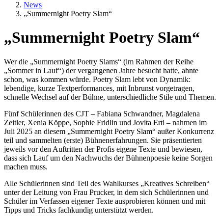
News
„Summernight Poetry Slam“
„Summernight Poetry Slam“
Textkörper
Wer die „Summernight Poetry Slams“ (im Rahmen der Reihe
„Sommer in Lauf“) der vergangenen Jahre besucht hatte, ahnte
schon, was kommen würde. Poetry Slam lebt von Dynamik:
lebendige, kurze Textperformances, mit Inbrunst vorgetragen,
schnelle Wechsel auf der Bühne, unterschiedliche Stile und Themen.
Fünf Schülerinnen des CJT – Fabiana Schwandner, Magdalena
Zeitler, Xenia Köppe, Sophie Fridlin und Jovita Ertl – nahmen im
Juli 2025 an diesem „Summernight Poetry Slam“ außer Konkurrenz
teil und sammelten (erste) Bühnenerfahrungen. Sie präsentierten
jeweils vor den Auftritten der Profis eigene Texte und bewiesen,
dass sich Lauf um den Nachwuchs der Bühnenpoesie keine Sorgen
machen muss.
Alle Schülerinnen sind Teil des Wahlkurses „Kreatives Schreiben“
unter der Leitung von Frau Prucker, in dem sich Schülerinnen und
Schüler im Verfassen eigener Texte ausprobieren können und mit
Tipps und Tricks fachkundig unterstützt werden.