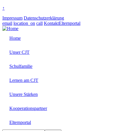
↑
Impressum
Datenschutzerklärung
email
location_on
call
Kontakt
Elternportal
Home
Unser CJT
Schulfamilie
Lernen am CJT
Unsere Stärken
Kooperationspartner
Elternportal