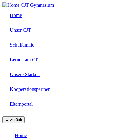
Direkt
CJT-Gymnasium
zum
Home
Inhalt
Unser CJT
Schulfamilie
Lernen am CJT
Unsere Stärken
Kooperationspartner
Elternportal
← zurück
Home