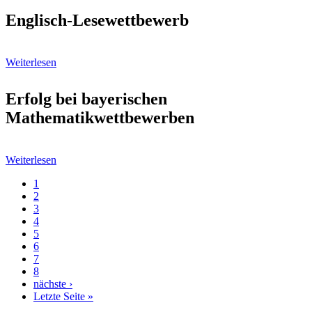
Englisch-Lesewettbewerb
Weiterlesen
Erfolg bei bayerischen
Mathematikwettbewerben
Weiterlesen
Aktuelle
1
Seite
Page
2
Seitennummerierung
Page
3
Page
4
Page
5
Page
6
Page
7
Page
8
Nächste
nächste ›
Seite
Letzte
Letzte Seite »
Seite