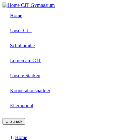
Direkt
CJT-Gymnasium
zum
Home
Inhalt
Unser CJT
Schulfamilie
Lernen am CJT
Unsere Stärken
Kooperationspartner
Elternportal
← zurück
Home