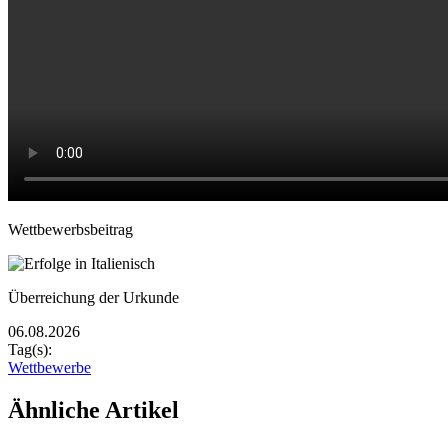
Video Untertitel
Wettbewerbsbeitrag
Rasterbild
Bildunterschrift
Überreichung der Urkunde
Zusätzliche Bilder
06.08.2026
Tag(s):
Wettbewerbe
Ähnliche Artikel