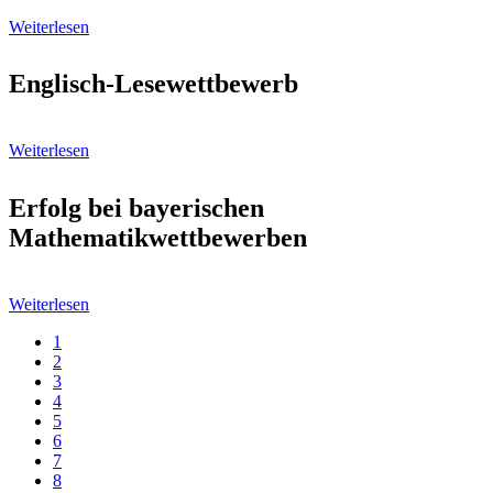
Weiterlesen
Englisch-Lesewettbewerb
Weiterlesen
Erfolg bei bayerischen
Mathematikwettbewerben
Weiterlesen
Aktuelle
1
Seite
Page
2
Seitennummerierung
Page
3
Page
4
Page
5
Page
6
Page
7
Page
8