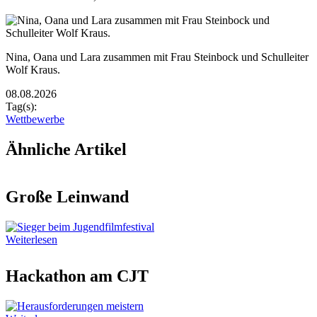
Rasterbild
Bildunterschrift
Nina, Oana und Lara zusammen mit Frau Steinbock und Schulleiter
Wolf Kraus.
Zusätzliche Bilder
08.08.2026
Tag(s):
Wettbewerbe
Ähnliche Artikel
Große Leinwand
Weiterlesen
Hackathon am CJT