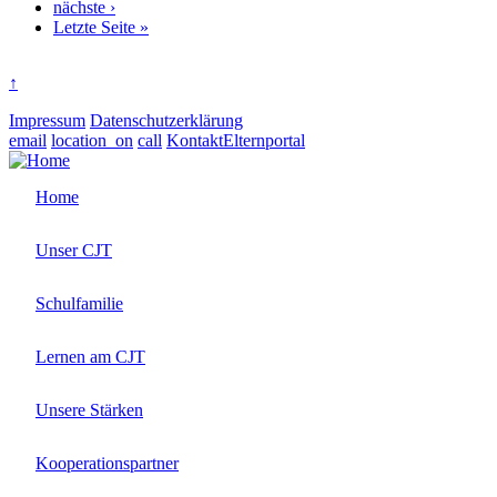
Nächste
nächste ›
Seite
Letzte
Letzte Seite »
Seite
↑
Impressum
Datenschutzerklärung
email
location_on
call
Kontakt
Elternportal
Home
Unser CJT
Schulfamilie
Lernen am CJT
Unsere Stärken
Kooperationspartner