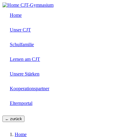
Direkt
CJT-Gymnasium
zum
Home
Inhalt
Unser CJT
Schulfamilie
Lernen am CJT
Unsere Stärken
Kooperationspartner
Elternportal
← zurück
Home