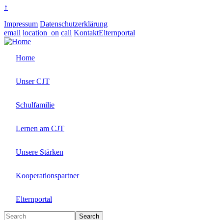
↑
Impressum
Datenschutzerklärung
email
location_on
call
Kontakt
Elternportal
Home
Unser CJT
Schulfamilie
Lernen am CJT
Unsere Stärken
Kooperationspartner
Elternportal
Search
Search