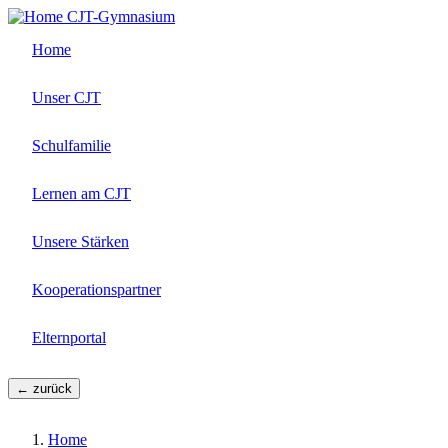
Direkt
CJT-Gymnasium
zum
Home
Inhalt
Unser CJT
Schulfamilie
Lernen am CJT
Unsere Stärken
Kooperationspartner
Elternportal
← zurück
Home