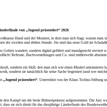
Länderfinale von „Jugend präsentiert“ 2026
weißnasse Hand und der Moment, in dem man sich fragt, warum man sich e
en der zweiten und dritten Stunde. Sie sind das neue Gold im Schulall
Gehirn wandert, sondern digital gefiltert und mundgerecht serviert w
eßlich! Referate, Buchvorstellungen und Co. sind mittlerweile absolu
raft, sondern ein Skill, den man sich wie einen Muskel antrainieren k
eilt, sondern sie tatsächlich für seine Sache begeistert (und wer möch
mm
„Jugend präsentiert“
. Unterstützt von der Klaus Tschira-Stiftung
hie den Kampf um die beste Bühnenpräsenz aufgenommen. Die Jury war
t, dass sie sich direkt für das diesjährige Länderfinale des Bundeswet