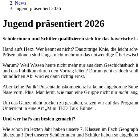
News
Jugend präsentiert 2026
Jugend präsentiert 2026
Textkörper
Schülerinnen und Schüler qualifizieren sich für das bayerische 
Hand aufs Herz: Wer kennt es nicht? Das zittrige Knie, die leicht sch
Präsentationen sind längst nicht mehr nur das notwendige Übel zwisch
Warum? Weil Wissen heute nicht mehr nur aus dem Geschichtsbuch ins 
und das Publikum durch den Vortrag leiten? Darum geht es doch schli
mündlichen Abi wird es dann richtig ernst.
Aber keine Panik! Präsentationskompetenz ist keine angeborene Superk
Nase vorn. Plus: Man lernt, wie man eine Gruppe nicht nur
nicht
langw
Um das Ganze nicht trocken zu gestalten, setzen wir auf das Progra
Unterricht in eine Art „Mini-TED-Talk-Bühne“.
Und wer hat’s am besten gemacht?
Wie schon im letzten Jahr haben unsere 7. Klassen im Fach Geograp
überzeugt! Drei unserer Schülerinnen und Schüler haben so abgeliefer