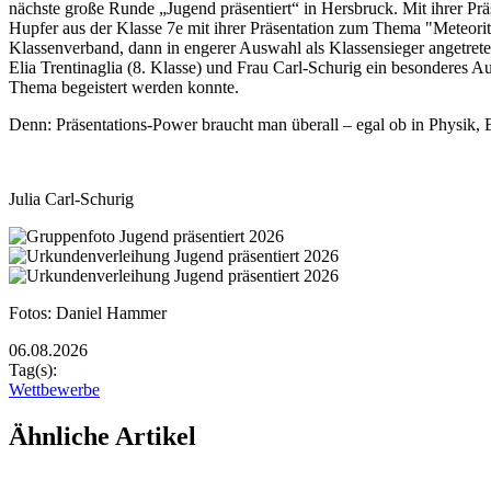
nächste große Runde „Jugend präsentiert“ in Hersbruck.
Mit ihrer Pr
Hupfer aus der Klasse 7e mit ihrer Präsentation zum Thema "Meteorit
Klassenverband, dann in engerer Auswahl als Klassensieger angetrete
Elia Trentinaglia (8. Klasse) und Frau Carl-Schurig ein besonderes A
Thema begeistert werden konnte.
Denn: Präsentations-Power braucht man überall – egal ob in Physik, E
Julia Carl-Schurig
Rasterbild
Zusätzliche Bilder
Image
Image
Bildunterschrift
Fotos: Daniel Hammer
06.08.2026
Tag(s):
Wettbewerbe
Ähnliche Artikel