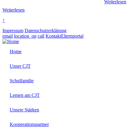
Weiterlesen
Weiterlesen
↑
Impressum
Datenschutzerklärung
email
location_on
call
Kontakt
Elternportal
Home
Unser CJT
Schulfamilie
Lernen am CJT
Unsere Stärken
Kooperationspartner