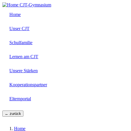
Direkt
CJT-Gymnasium
zum
Home
Inhalt
Unser CJT
Schulfamilie
Lernen am CJT
Unsere Stärken
Kooperationspartner
Elternportal
← zurück
Home